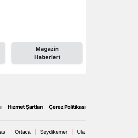
Magazin
Haberleri
ı
Hizmet Şartları
Çerez Politikası
las
Ortaca
Seydikemer
Ula
Yatağan