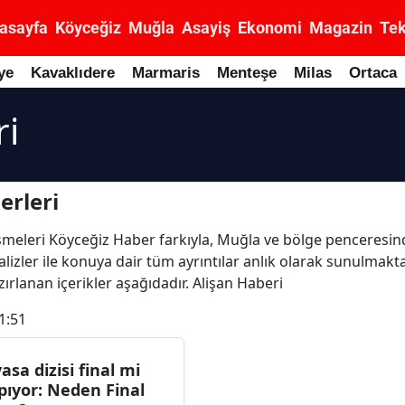
asayfa
Köyceğiz
Muğla
Asayiş
Ekonomi
Magazin
Tek
ye
Kavaklıdere
Marmaris
Menteşe
Milas
Ortaca
ri
erleri
elişmeleri Köyceğiz Haber farkıyla, Muğla ve bölge penceresin
nalizler ile konuya dair tüm ayrıntılar anlık olarak sunulmakt
ırlanan içerikler aşağıdadır. Alişan Haberi
1:51
yasa dizisi final mi
pıyor: Neden Final