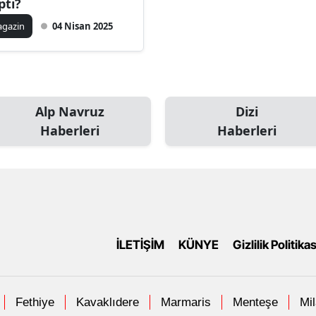
ptı?
gazin
04 Nisan 2025
Alp Navruz
Dizi
Haberleri
Haberleri
İLETİŞİM
KÜNYE
Gizlilik Politikas
Fethiye
Kavaklıdere
Marmaris
Menteşe
Mi