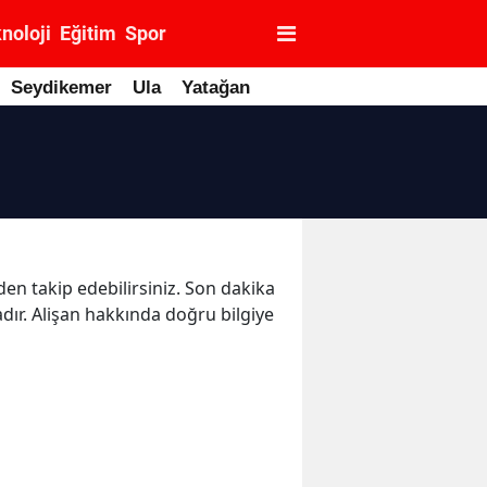
noloji
Eğitim
Spor
Seydikemer
Ula
Yatağan
den takip edebilirsiniz. Son dakika
adır. Alişan hakkında doğru bilgiye