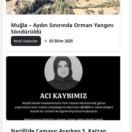
Muğla – Aydın Sınırında Orman Yangını
Söndürüldü
Yerel Haberler
02 Ekim 2025
Nazilli’de Çamaşır Asarken 5. Kattan