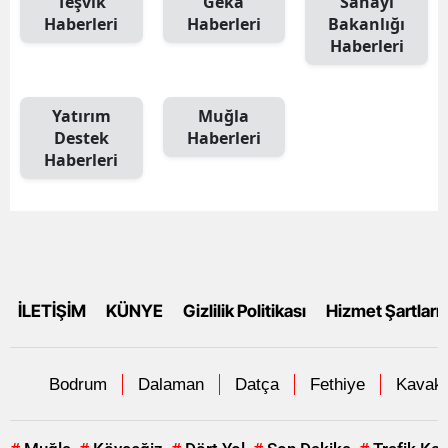
Teşvik
Geka
Sanayi
Haberleri
Haberleri
Bakanlığı
Haberleri
Yatırım
Muğla
Destek
Haberleri
Haberleri
İLETİŞİM
KÜNYE
Gizlilik Politikası
Hizmet Şartları
Bodrum
Dalaman
Datça
Fethiye
Kavakl