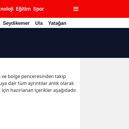
noloji
Eğitim
Spor
Seydikemer
Ula
Yatağan
la ve bölge penceresinden takip
uya dair tüm ayrıntılar anlık olarak
çin hazırlanan içerikler aşağıdadır.