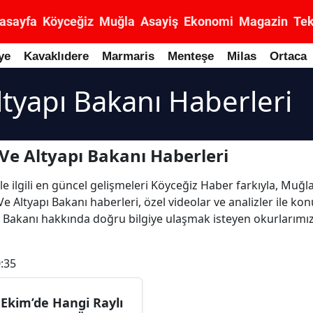
asayfa
Köyceğiz
Muğla
Asayiş
Ekonomi
Magazin
Tek
ye
Kavaklıdere
Marmaris
Menteşe
Milas
Ortaca
ltyapı Bakanı Haberleri
Ve Altyapı Bakanı Haberleri
le ilgili en güncel gelişmeleri Köyceğiz Haber farkıyla, Muğ
e Altyapı Bakanı haberleri, özel videolar ve analizler ile kon
 Bakanı hakkında doğru bilgiye ulaşmak isteyen okurlarımız i
:35
 Ekim’de Hangi Raylı