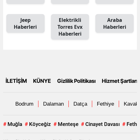
Jeep
Elektrikli
Araba
Haberleri
Torres Evx
Haberleri
Haberleri
İLETİŞİM
KÜNYE
Gizlilik Politikası
Hizmet Şartları
Bodrum
Dalaman
Datça
Fethiye
Kavakl
#
Muğla
#
Köyceğiz
#
Menteşe
#
Cinayet Davası
#
Fethi