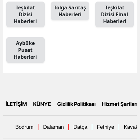
Teşkilat
Tolga Sarıtaş
Teşkilat
Dizisi
Haberleri
Dizisi Final
Haberleri
Haberleri
Aybüke
Pusat
Haberleri
İLETİŞİM
KÜNYE
Gizlilik Politikası
Hizmet Şartları
Bodrum
Dalaman
Datça
Fethiye
Kavakl