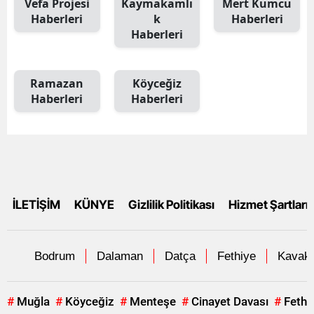
Vefa Projesi
Kaymakamlı
Mert Kumcu
Haberleri
k
Haberleri
Haberleri
Ramazan
Köyceğiz
Haberleri
Haberleri
İLETİŞİM
KÜNYE
Gizlilik Politikası
Hizmet Şartları
Bodrum
Dalaman
Datça
Fethiye
Kavakl
#
Muğla
#
Köyceğiz
#
Menteşe
#
Cinayet Davası
#
Fethi