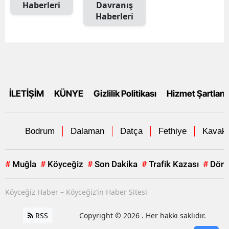
Haberleri
Davranış
Haberleri
İLETİŞİM
KÜNYE
Gizlilik Politikası
Hizmet Şartları
Bodrum
Dalaman
Datça
Fethiye
Kavakl
#
Muğla
#
Köyceğiz
#
Son Dakika
#
Trafik Kazası
#
Dört
Köyceğiz Haber – Köyceğiz’in Haber Sitesi
RSS
Copyright © 2026 . Her hakkı saklıdır.