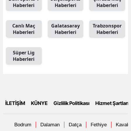
Haberleri
Haberleri
Haberleri
Canlı Maç
Galatasaray
Trabzonspor
Haberleri
Haberleri
Haberleri
Süper Lig
Haberleri
İLETİŞİM
KÜNYE
Gizlilik Politikası
Hizmet Şartları
Bodrum
Dalaman
Datça
Fethiye
Kavakl