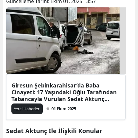
Güncelleme Tarihi:
Ekim 01, 2025 13:57
Giresun Şebinkarahisar’da Baba
Cinayeti: 17 Yaşındaki Oğlu Tarafından
Tabancayla Vurulan Sedat Aktunç
Hayatını Kaybetti
Yerel Haberler
01 Ekim 2025
Sedat Aktunç İle İlişkili Konular