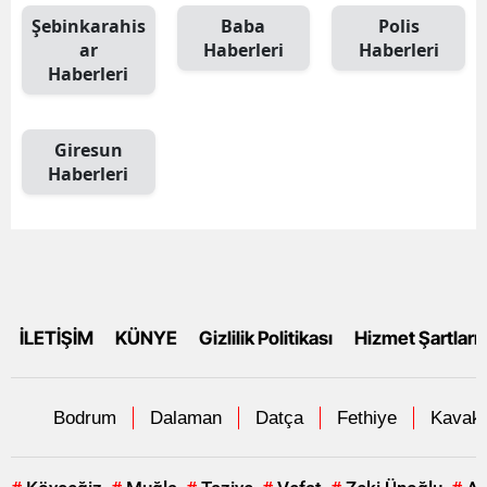
Şebinkarahis
Baba
Polis
ar
Haberleri
Haberleri
Haberleri
Giresun
Haberleri
İLETİŞİM
KÜNYE
Gizlilik Politikası
Hizmet Şartları
Bodrum
Dalaman
Datça
Fethiye
Kavakl