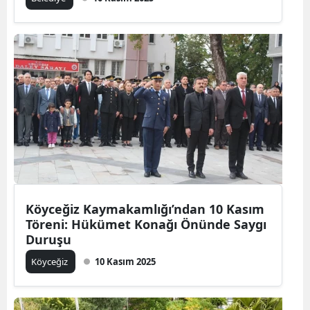
Köyceğiz Kaymakamlığı’ndan 10 Kasım
Töreni: Hükümet Konağı Önünde Saygı
Duruşu
Köyceğiz
10 Kasım 2025