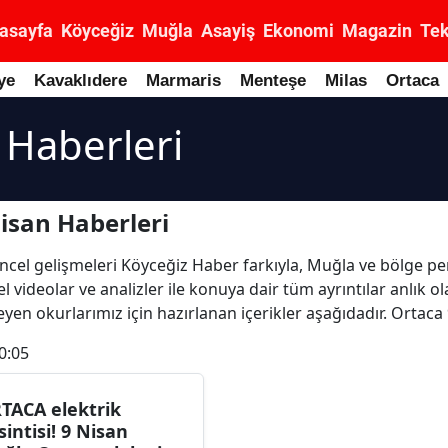
asayfa
Köyceğiz
Muğla
Asayiş
Ekonomi
Magazin
Tek
ye
Kavaklıdere
Marmaris
Menteşe
Milas
Ortaca
 Haberleri
isan Haberleri
güncel gelişmeleri Köyceğiz Haber farkıyla, Muğla ve bölge p
l videolar ve analizler ile konuya dair tüm ayrıntılar anlık 
yen okurlarımız için hazırlanan içerikler aşağıdadır. Ortaca
0:05
TACA elektrik
sintisi! 9 Nisan