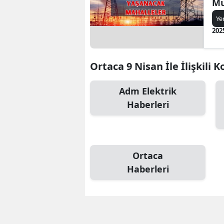
Mu
ke
Ye
bi
202
za
Ortaca 9 Nisan İle İlişkili 
Adm Elektrik
Haberleri
Ortaca
Haberleri