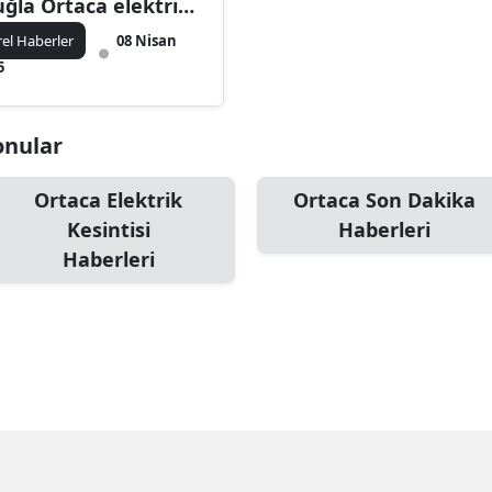
ğla Ortaca elektrik
sintisi ne zaman
rel Haberler
08 Nisan
tecek, elektrikler ne
5
man gelecek?
Konular
Ortaca Elektrik
Ortaca Son Dakika
Kesintisi
Haberleri
Haberleri