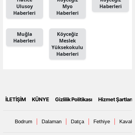
Ulusoy
Myo
Haberleri
Haberleri
Haberleri
Muğla
Köyceğiz
Haberleri
Meslek
Yüksekokulu
Haberleri
İLETİŞİM
KÜNYE
Gizlilik Politikası
Hizmet Şartları
Bodrum
Dalaman
Datça
Fethiye
Kavakl