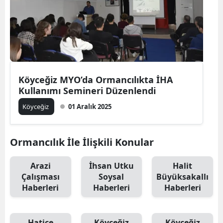
Köyceğiz MYO’da Ormancılıkta İHA
Kullanımı Semineri Düzenlendi
Köyceğiz
01 Aralık 2025
Ormancılık İle İlişkili Konular
Arazi
İhsan Utku
Halit
Çalışması
Soysal
Büyüksakallı
Haberleri
Haberleri
Haberleri
Hatice
Köyceğiz
Köyceğiz