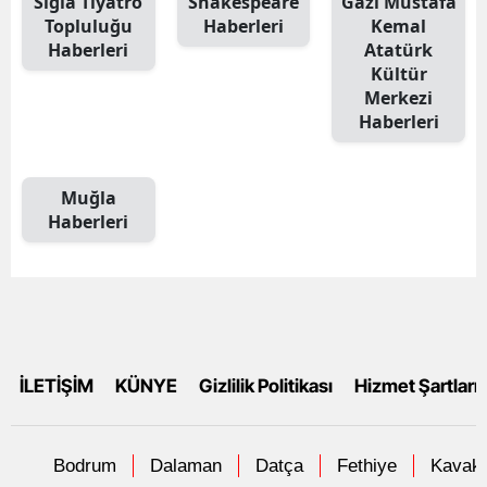
Sığla Tiyatro
Shakespeare
Gazi Mustafa
Topluluğu
Haberleri
Kemal
Haberleri
Atatürk
Kültür
Merkezi
Haberleri
Muğla
Haberleri
İLETİŞİM
KÜNYE
Gizlilik Politikası
Hizmet Şartları
Bodrum
Dalaman
Datça
Fethiye
Kavakl