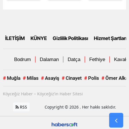
İLETİŞİM
KÜNYE
Gizlilik Politikası
Hizmet Şartları
Bodrum
Dalaman
Datça
Fethiye
Kavakl
#
Muğla
#
Milas
#
Asayiş
#
Cinayet
#
Polis
#
Ömer Alka
Köyceğiz Haber – Köyceğiz’in Haber Sitesi
RSS
Copyright © 2026 . Her hakkı saklıdır.