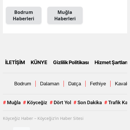
Bodrum
Muğla
Haberleri
Haberleri
İLETİŞİM
KÜNYE
Gizlilik Politikası
Hizmet Şartları
Bodrum
Dalaman
Datça
Fethiye
Kavakl
#
Muğla
#
Köyceğiz
#
Dört Yol
#
Son Dakika
#
Trafik Ka
Köyceğiz Haber – Köyceğiz’in Haber Sitesi