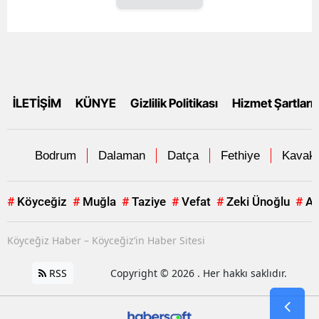
İLETİŞİM
KÜNYE
Gizlilik Politikası
Hizmet Şartları
Bodrum
Dalaman
Datça
Fethiye
Kavakl
#
Köyceğiz
#
Muğla
#
Taziye
#
Vefat
#
Zeki Ünoğlu
#
Al
Köyceğiz Haber – Köyceğiz’in Haber Sitesi
RSS
Copyright © 2026 . Her hakkı saklıdır.