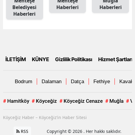
Menteşe
Menteşe
Muğla
Belediyesi
Haberleri
Haberleri
Haberleri
İLETİŞİM
KÜNYE
Gizlilik Politikası
Hizmet Şartları
Bodrum
Dalaman
Datça
Fethiye
Kavakl
#
Hamitköy
#
Köyceğiz
#
Köyceğiz Cenaze
#
Muğla
#
V
Köyceğiz Haber – Köyceğiz’in Haber Sitesi
RSS
Copyright © 2026 . Her hakkı saklıdır.