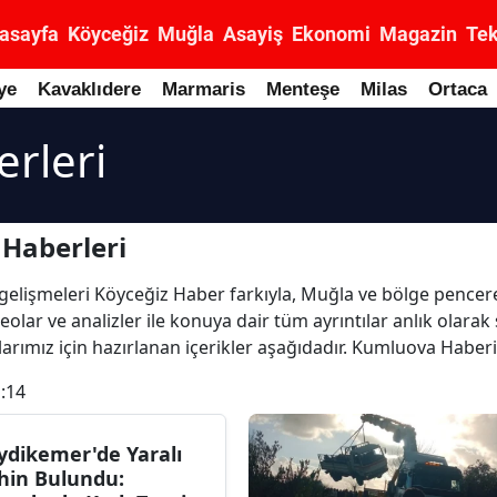
asayfa
Köyceğiz
Muğla
Asayiş
Ekonomi
Magazin
Tek
ye
Kavaklıdere
Marmaris
Menteşe
Milas
Ortaca
rleri
Haberleri
l gelişmeleri Köyceğiz Haber farkıyla, Muğla ve bölge pencere
eolar ve analizler ile konuya dair tüm ayrıntılar anlık ola
arımız için hazırlanan içerikler aşağıdadır. Kumluova Haberi
:14
ydikemer'de Yaralı
hin Bulundu: