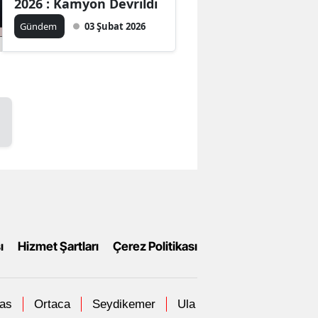
2026 : Kamyon Devrildi
Gündem
03 Şubat 2026
ı
Hizmet Şartları
Çerez Politikası
las
Ortaca
Seydikemer
Ula
Yatağan