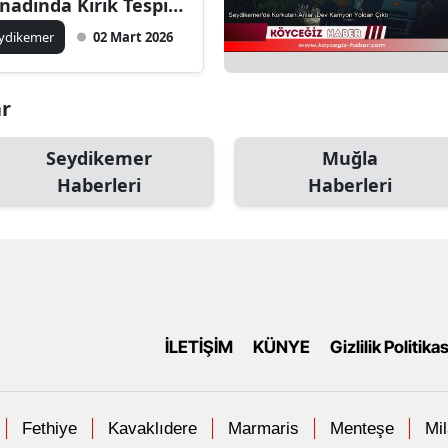
nadında Kırık Tespit
ldi
ydikemer
02 Mart 2026
ar
Seydikemer
Muğla
Haberleri
Haberleri
İLETİŞİM
KÜNYE
Gizlilik Politikas
Fethiye
Kavaklıdere
Marmaris
Menteşe
Mi