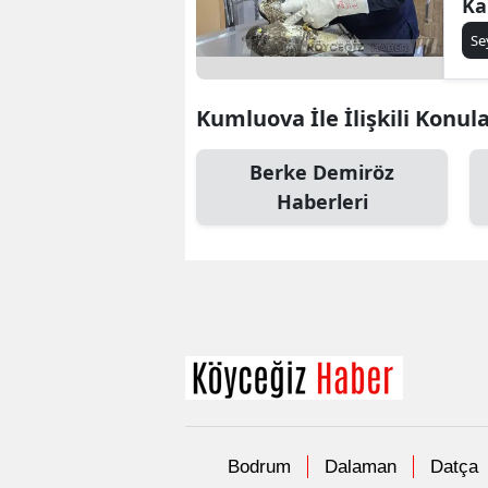
Ka
Edi
Se
Kumluova İle İlişkili Konul
Berke Demiröz
Haberleri
Bodrum
Dalaman
Datça