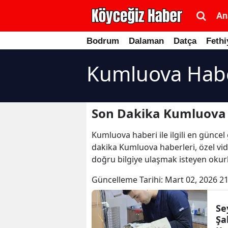
An
Bodrum
Dalaman
Datça
Fethi
Kumluova Habe
Son Dakika Kumluova 
Kumluova haberi ile ilgili en günce
dakika Kumluova haberleri, özel vid
doğru bilgiye ulaşmak isteyen okurl
Güncelleme Tarihi:
Mart 02, 2026 21
Se
Şa