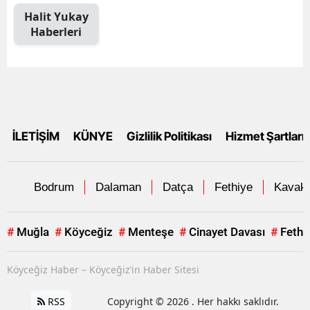
Halit Yukay
Haberleri
İLETİŞİM
KÜNYE
Gizlilik Politikası
Hizmet Şartları
Bodrum
Dalaman
Datça
Fethiye
Kavakl
#
Muğla
#
Köyceğiz
#
Menteşe
#
Cinayet Davası
#
Fethi
Köyceğiz Haber – Köyceğiz’in Haber Sitesi
RSS
Copyright © 2026 . Her hakkı saklıdır.