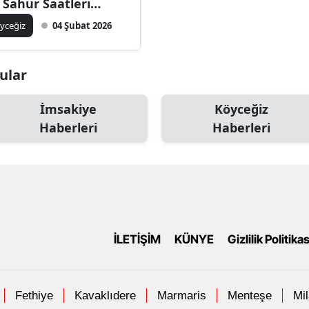
 Sahur Saatleri
stesi
yceğiz
04 Şubat 2026
nular
İmsakiye
Köyceğiz
Haberleri
Haberleri
İLETİŞİM
KÜNYE
Gizlilik Politikas
Fethiye
Kavaklıdere
Marmaris
Menteşe
Mi