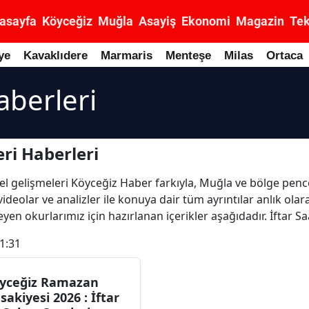
asayfa
Köyceğiz
Muğla
Asayiş
Ekonomi
Magazin
Tek
ye
Kavaklıdere
Marmaris
Menteşe
Milas
Ortaca
Haberleri
eri Haberleri
güncel gelişmeleri Köyceğiz Haber farkıyla, Muğla ve bölge pen
 videolar ve analizler ile konuya dair tüm ayrıntılar anlık olar
en okurlarımız için hazırlanan içerikler aşağıdadır. İftar Sa
1:31
yceğiz Ramazan
sakiyesi 2026 : İftar