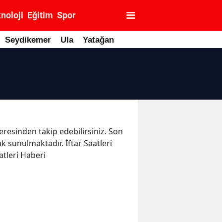
noloji
Eğitim
Spor
Seydikemer
Ula
Yatağan
ceresinden takip edebilirsiniz. Son
ak sunulmaktadır. İftar Saatleri
atleri Haberi