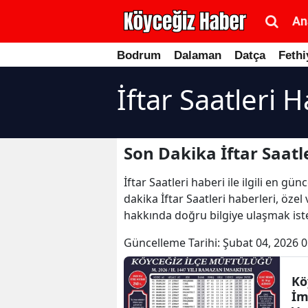
An
Bodrum
Dalaman
Datça
Fethi
İftar Saatleri 
Son Dakika İftar Saatl
İftar Saatleri haberi ile ilgili en 
dakika İftar Saatleri haberleri, özel
hakkında doğru bilgiye ulaşmak istey
Güncelleme Tarihi:
Şubat 04, 2026 0
Kö
İm