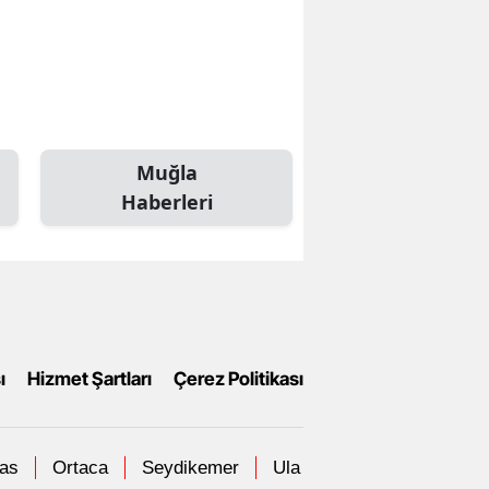
Muğla
Haberleri
ı
Hizmet Şartları
Çerez Politikası
las
Ortaca
Seydikemer
Ula
Yatağan