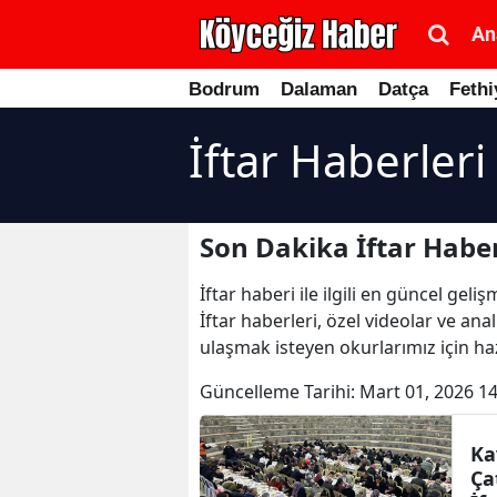
An
Bodrum
Dalaman
Datça
Fethi
İftar Haberleri
Son Dakika İftar Haber
İftar haberi ile ilgili en güncel ge
İftar haberleri, özel videolar ve ana
ulaşmak isteyen okurlarımız için haz
Güncelleme Tarihi:
Mart 01, 2026 14
Ka
Ça