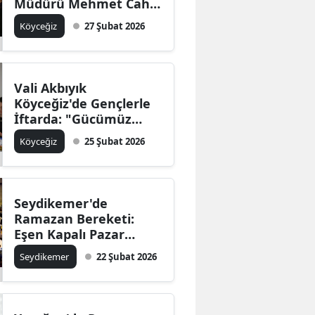
Müdürü Mehmet Cahit
Burunsuz Gönül
Köyceğiz
27 Şubat 2026
Sofrasında!
Vali Akbıyık
Köyceğiz'de Gençlerle
İftarda: "Gücümüz
Sizsiniz"
Köyceğiz
25 Şubat 2026
Seydikemer'de
Ramazan Bereketi:
Eşen Kapalı Pazar
Yeri'nde İftar!
Seydikemer
22 Şubat 2026