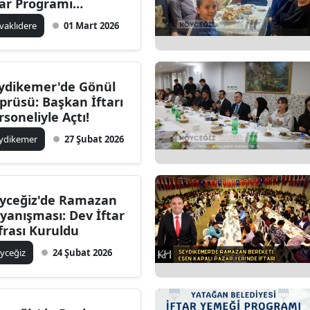
tar Programı
zenledi
vaklıdere
01 Mart 2026
ydikemer'de Gönül
prüsü: Başkan İftarı
rsoneliyle Açtı!
ydikemer
27 Şubat 2026
yceğiz'de Ramazan
yanışması: Dev İftar
frası Kuruldu
yceğiz
24 Şubat 2026