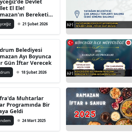
yceğiz'de Devlet
let El Ele!
mazan'ın Bereketi
ylaşıldı
yceğiz
21 Şubat 2026
drum Belediyesi
mazan Ayı Boyunca
r Gün İftar Verecek
odrum
18 Şubat 2026
fra'da Muhtarlar
tar Programında Bir
aya Geldi
ündem
24 Mart 2025