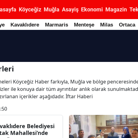
asayfa
Köyceğiz
Muğla
Asayiş
Ekonomi
Magazin
Tek
ye
Kavaklıdere
Marmaris
Menteşe
Milas
Ortaca
leri
lişmeleri Köyceğiz Haber farkıyla, Muğla ve bölge penceresinde
lizler ile konuya dair tüm ayrıntılar anlık olarak sunulmaktad
ırlanan içerikler aşağıdadır. İftar Haberi
:50
vaklıdere Belediyesi
tak Mahallesi’nde