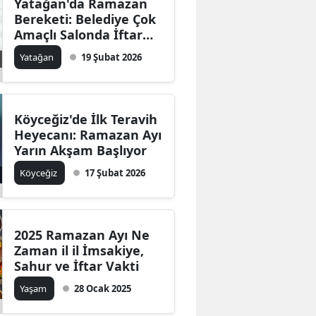
Yatağan'da Ramazan
Bereketi: Belediye Çok
Amaçlı Salonda İftar
Verecek!
Yatağan
19 Şubat 2026
Köyceğiz'de İlk Teravih
Heyecanı: Ramazan Ayı
Yarın Akşam Başlıyor
Köyceğiz
17 Şubat 2026
2025 Ramazan Ayı Ne
Zaman il il İmsakiye,
Sahur ve İftar Vakti
Yaşam
28 Ocak 2025