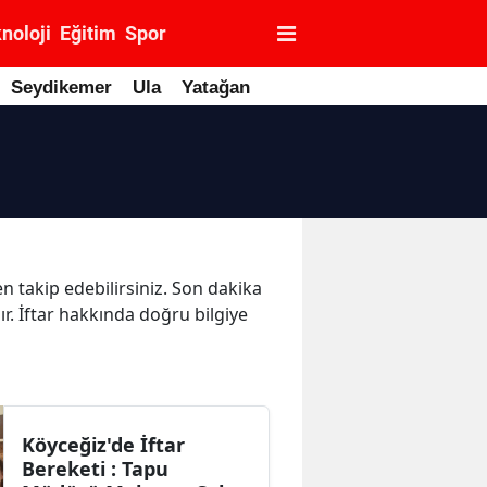
noloji
Eğitim
Spor
Seydikemer
Ula
Yatağan
n takip edebilirsiniz. Son dakika
ır. İftar hakkında doğru bilgiye
Köyceğiz'de İftar
Bereketi : Tapu