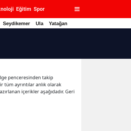
noloji
Eğitim
Spor
Seydikemer
Ula
Yatağan
ölge penceresinden takip
r tüm ayrıntılar anlık olarak
ırlanan içerikler aşağıdadır. Geri