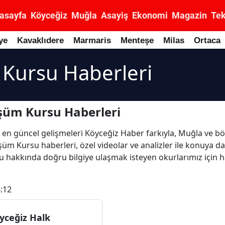
asayfa
Köyceğiz
Muğla
Asayiş
Ekonomi
Magazin
Tek
ye
Kavaklıdere
Marmaris
Menteşe
Milas
Ortaca
Kursu Haberleri
şüm Kursu Haberleri
i en güncel gelişmeleri Köyceğiz Haber farkıyla, Muğla ve b
üm Kursu haberleri, özel videolar ve analizler ile konuya dai
akkında doğru bilgiye ulaşmak isteyen okurlarımız için haz
:12
yceğiz Halk