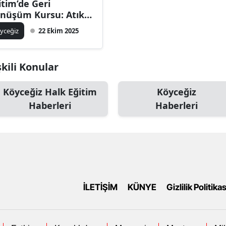
itim’de Geri
nüşüm Kursu: Atık
ğıttan Aksesuar
yceğiz
22 Ekim 2025
pımı Başlıyor
kili Konular
Köyceğiz Halk Eğitim
Köyceğiz
Haberleri
Haberleri
İLETİŞİM
KÜNYE
Gizlilik Politikas