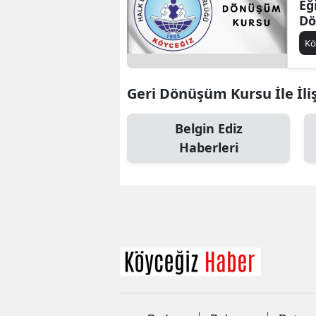
Eğ
Dö
Ka
Kö
Ya
Geri Dönüşüm Kursu İle İliş
Belgin Ediz
Haberleri