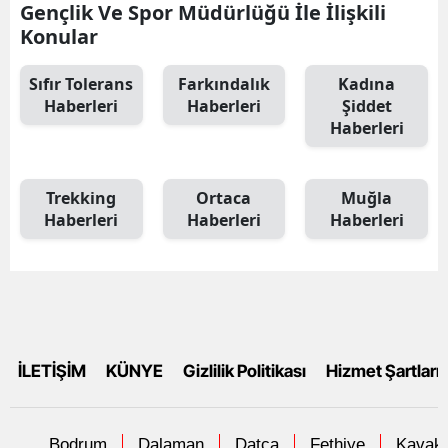
Gençlik Ve Spor Müdürlüğü İle İlişkili
Konular
Sıfır Tolerans
Farkındalık
Kadına
Haberleri
Haberleri
Şiddet
Haberleri
Trekking
Ortaca
Muğla
Haberleri
Haberleri
Haberleri
İLETİŞİM
KÜNYE
Gizlilik Politikası
Hizmet Şartları
Bodrum
Dalaman
Datça
Fethiye
Kavakl