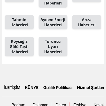
Haberleri
Tahmin
Aydem Enerji
Arıza
Haberleri
Haberleri
Haberleri
Köyceğiz
Turuncu
Gölü Taştı
Uyarı
Haberleri
Haberleri
İLETİŞİM
KÜNYE
Gizlilik Politikası
Hizmet Şartları
Bodrum
Dalaman
Datça
Fethiye
Kavakl