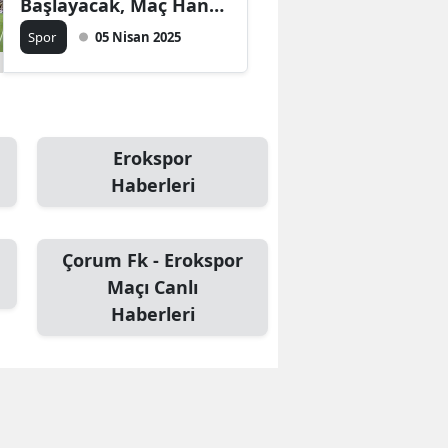
Başlayacak, Maç Hangi
Kanalda Yayınlanacak?
Spor
05 Nisan 2025
ilk 11 ler Maçı Canlı izle
linki
Erokspor
Haberleri
Çorum Fk - Erokspor
Maçı Canlı
Haberleri