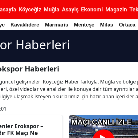
asayfa
Köyceğiz
Muğla
Asayiş
Ekonomi
Magazin
Tek
ye
Kavaklıdere
Marmaris
Menteşe
Milas
Ortaca
or Haberleri
okspor Haberleri
n güncel gelişmeleri Köyceğiz Haber farkıyla, Muğla ve bölge
i, özel videolar ve analizler ile konuya dair tüm ayrıntılar 
giye ulaşmak isteyen okurlarımız için hazırlanan içerikler 
:01
enler Erokspor –
dır FK Maçı Ne