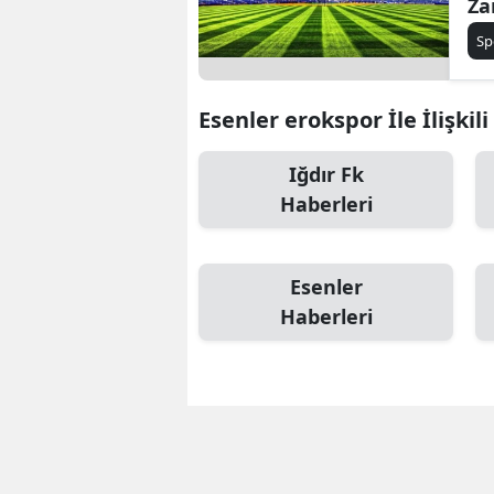
Za
Ha
Sp
Şif
Esenler erokspor İle İlişkil
Iğdır Fk
Haberleri
Esenler
Haberleri