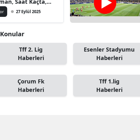
man, Saat Kaçta,
ngi Kanalda? Canlı,
or
27 Eylül 2025
resiz İzle
i Konular
Tff 2. Lig
Esenler Stadyumu
Haberleri
Haberleri
Çorum Fk
Tff 1.lig
Haberleri
Haberleri