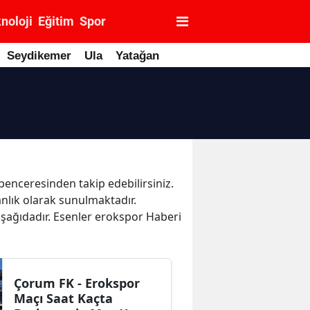
noloji
Eğitim
Spor
Seydikemer
Ula
Yatağan
 penceresinden takip edebilirsiniz.
anlık olarak sunulmaktadır.
aşağıdadır. Esenler erokspor Haberi
Çorum FK - Erokspor
Maçı Saat Kaçta