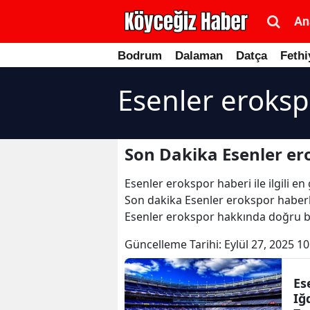
An
Bodrum
Dalaman
Datça
Fethi
Esenler eroksp
Son Dakika Esenler er
Esenler erokspor haberi ile ilgili e
Son dakika Esenler erokspor haberler
Esenler erokspor hakkında doğru bil
Güncelleme Tarihi:
Eylül 27, 2025 10
Es
Iğ