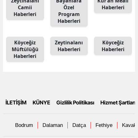
Zeytinalanı
Bayanlara
Kur’an Meali
Camii
Özel
Haberleri
Haberleri
Program
Haberleri
Köyceğiz
Zeytinalanı
Köyceğiz
Müftülüğü
Haberleri
Haberleri
Haberleri
İLETİŞİM
KÜNYE
Gizlilik Politikası
Hizmet Şartları
Bodrum
Dalaman
Datça
Fethiye
Kavakl