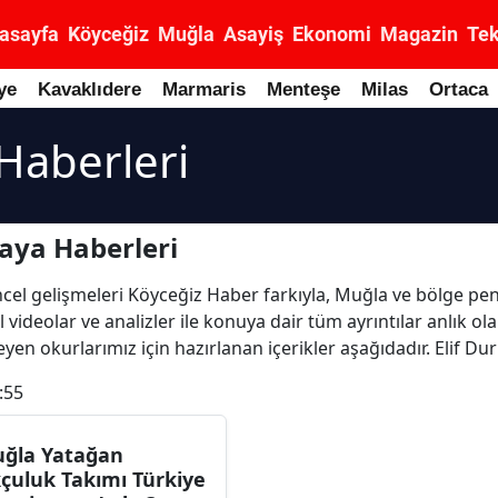
asayfa
Köyceğiz
Muğla
Asayiş
Ekonomi
Magazin
Tek
ye
Kavaklıdere
Marmaris
Menteşe
Milas
Ortaca
 Haberleri
Kaya Haberleri
güncel gelişmeleri Köyceğiz Haber farkıyla, Muğla ve bölge pe
l videolar ve analizler ile konuya dair tüm ayrıntılar anlık o
yen okurlarımız için hazırlanan içerikler aşağıdadır. Elif Du
:55
ğla Yatağan
çuluk Takımı Türkiye