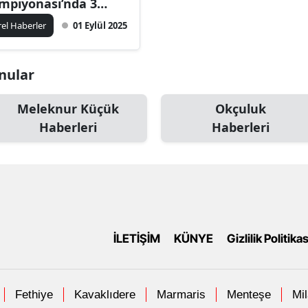
mpiyonası’nda 3
dalya Kazandı
rel Haberler
01 Eylül 2025
onular
Meleknur Küçük
Okçuluk
Haberleri
Haberleri
İLETİŞİM
KÜNYE
Gizlilik Politikas
Fethiye
Kavaklıdere
Marmaris
Menteşe
Mi