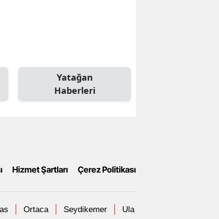
Yatağan
Haberleri
ı
Hizmet Şartları
Çerez Politikası
las
Ortaca
Seydikemer
Ula
Yatağan