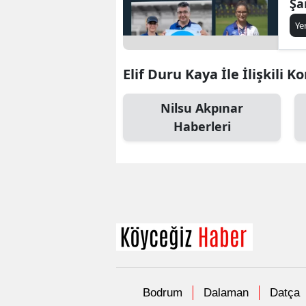
Şa
Ma
Ye
Elif Duru Kaya İle İlişkili K
Nilsu Akpınar
Haberleri
Bodrum
Dalaman
Datça