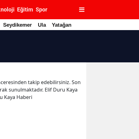
noloji
Eğitim
Spor
Seydikemer
Ula
Yatağan
nceresinden takip edebilirsiniz. Son
larak sunulmaktadır. Elif Duru Kaya
ru Kaya Haberi