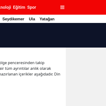
noloji
Eğitim
Spor
Seydikemer
Ula
Yatağan
 bölge penceresinden takip
air tüm ayrıntılar anlık olarak
azırlanan içerikler aşağıdadır. Din