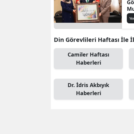
Gö
Mu
Va
Ye
Zi
Din Görevlileri Haftası İle İ
Camiler Haftası
Haberleri
Dr. İdris Akbıyık
Haberleri