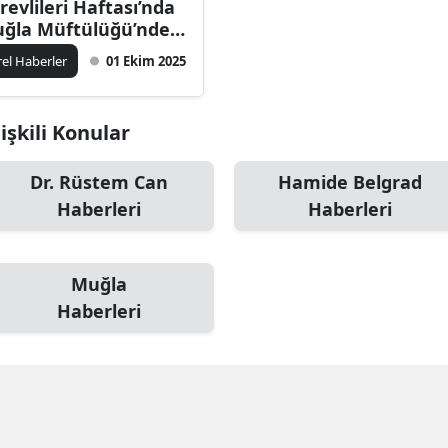
revlileri Haftası’nda
ğla Müftülüğü’nden
li Dr. İdris Akbıyık’a
rel Haberler
01 Ekim 2025
yaret
lişkili Konular
Dr. Rüstem Can
Hamide Belgrad
Haberleri
Haberleri
Muğla
Haberleri