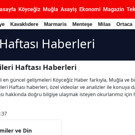
asayfa
Köyceğiz
Muğla
Asayiş
Ekonomi
Magazin
Tek
ye
Kavaklıdere
Marmaris
Menteşe
Milas
Ortaca
 Haftası Haberleri
leri Haftası Haberleri
lgili en güncel gelişmeleri Köyceğiz Haber farkıyla, Muğla ve
leri Haftası haberleri, özel videolar ve analizler ile konuya d
sı hakkında doğru bilgiye ulaşmak isteyen okurlarımız için h
:37
miler ve Din