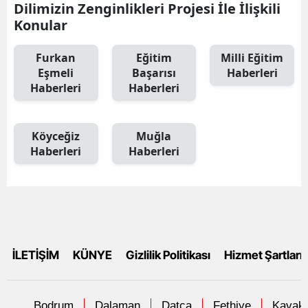
Dilimizin Zenginlikleri Projesi İle İlişkili
Konular
Furkan
Eğitim
Milli Eğitim
Eşmeli
Başarısı
Haberleri
Haberleri
Haberleri
Köyceğiz
Muğla
Haberleri
Haberleri
İLETİŞİM
KÜNYE
Gizlilik Politikası
Hizmet Şartları
Bodrum
Dalaman
Datça
Fethiye
Kavakl