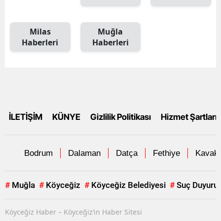
Milas
Muğla
Haberleri
Haberleri
İLETİŞİM
KÜNYE
Gizlilik Politikası
Hizmet Şartları
Bodrum
Dalaman
Datça
Fethiye
Kavakl
#
Muğla
#
Köyceğiz
#
Köyceğiz Belediyesi
#
Suç Duyuru
Köyceğiz Haber – Köyceğiz’in Haber Sitesi