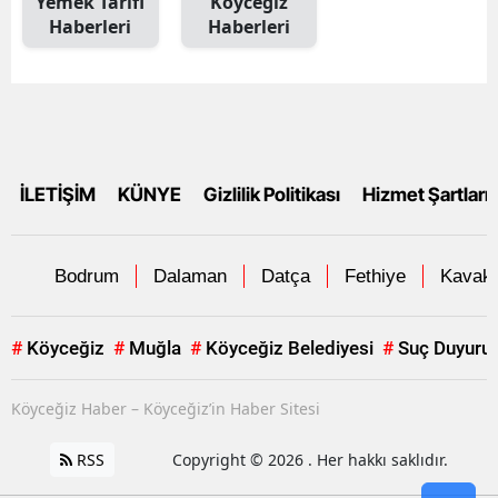
Yemek Tarifi
Köyceğiz
Haberleri
Haberleri
İLETİŞİM
KÜNYE
Gizlilik Politikası
Hizmet Şartları
Bodrum
Dalaman
Datça
Fethiye
Kavakl
#
Köyceğiz
#
Muğla
#
Köyceğiz Belediyesi
#
Suç Duyuru
Köyceğiz Haber – Köyceğiz’in Haber Sitesi
RSS
Copyright © 2026 . Her hakkı saklıdır.