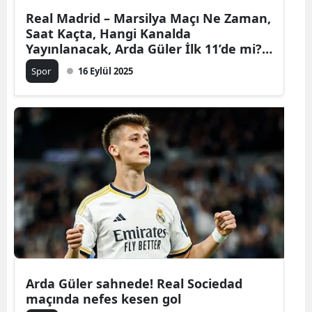
Real Madrid – Marsilya Maçı Ne Zaman,
Saat Kaçta, Hangi Kanalda
Yayınlanacak, Arda Güler İlk 11’de mi?
Şampiyonlar Ligi Gecesinde Tüm
Spor
16 Eylül 2025
Detaylar
Arda Güler sahnede! Real Sociedad
maçında nefes kesen gol