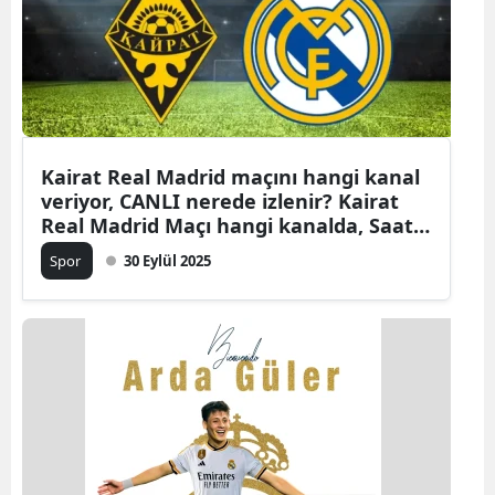
Kairat Real Madrid maçını hangi kanal
veriyor, CANLI nerede izlenir? Kairat
Real Madrid Maçı hangi kanalda, Saat
Kaçta?
Spor
30 Eylül 2025