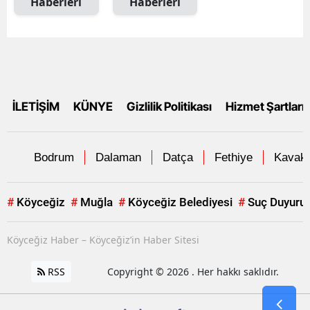
Haberleri
Haberleri
İLETİŞİM
KÜNYE
Gizlilik Politikası
Hizmet Şartları
Bodrum
Dalaman
Datça
Fethiye
Kavakl
#
Köyceğiz
#
Muğla
#
Köyceğiz Belediyesi
#
Suç Duyuru
Köyceğiz Haber – Köyceğiz’in Haber Sitesi
RSS
Copyright © 2026 . Her hakkı saklıdır.