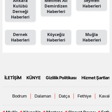
Ankara
Mehmet Ali
Seymen
Kulübü
Demirdizen
Haberleri
Derneği
Haberleri
Haberleri
Dernek
Köyceğiz
Muğla
Haberleri
Haberleri
Haberleri
İLETİŞİM
KÜNYE
Gizlilik Politikası
Hizmet Şartları
Bodrum
Dalaman
Datça
Fethiye
Kavakl