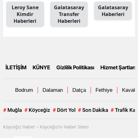
Leroy Sane
Galatasaray
Galatasaray
Kimdir
Transfer
Haberleri
Haberleri
Haberleri
İLETİŞİM
KÜNYE
Gizlilik Politikası
Hizmet Şartları
Bodrum
Dalaman
Datça
Fethiye
Kavakl
#
Muğla
#
Köyceğiz
#
Dört Yol
#
Son Dakika
#
Trafik Ka
Köyceğiz Haber – Köyceğiz’in Haber Sitesi