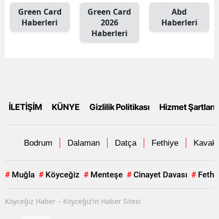
Green Card
Green Card
Abd
Haberleri
2026
Haberleri
Haberleri
İLETİŞİM
KÜNYE
Gizlilik Politikası
Hizmet Şartları
Bodrum
Dalaman
Datça
Fethiye
Kavakl
#
Muğla
#
Köyceğiz
#
Menteşe
#
Cinayet Davası
#
Fethi
Köyceğiz Haber – Köyceğiz’in Haber Sitesi