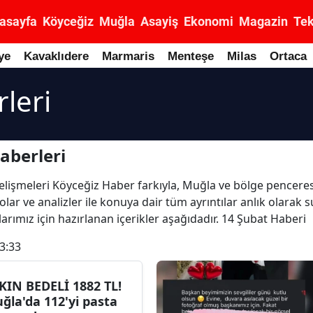
asayfa
Köyceğiz
Muğla
Asayiş
Ekonomi
Magazin
Tek
ye
Kavaklıdere
Marmaris
Menteşe
Milas
Ortaca
leri
aberleri
 gelişmeleri Köyceğiz Haber farkıyla, Muğla ve bölge penceres
olar ve analizler ile konuya dair tüm ayrıntılar anlık olara
rımız için hazırlanan içerikler aşağıdadır. 14 Şubat Haberi
3:33
KIN BEDELİ 1882 TL!
ğla'da 112'yi pasta