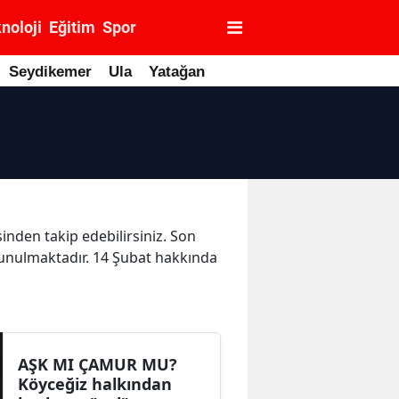
noloji
Eğitim
Spor
Seydikemer
Ula
Yatağan
inden takip edebilirsiniz. Son
k sunulmaktadır. 14 Şubat hakkında
AŞK MI ÇAMUR MU?
Köyceğiz halkından