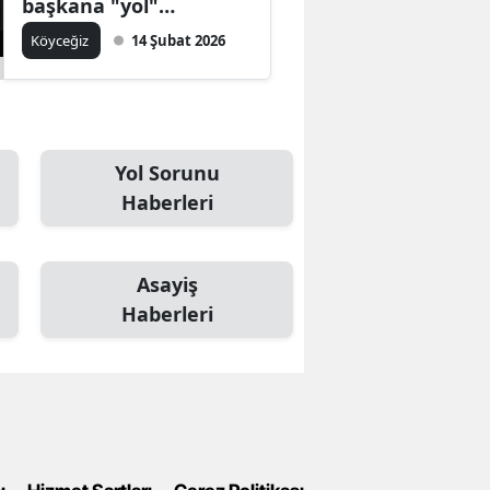
başkana "yol"
göndermesi
Köyceğiz
14 Şubat 2026
Yol Sorunu
Haberleri
Asayiş
Haberleri