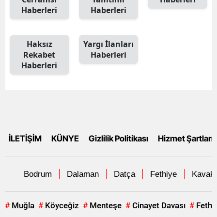
Haberleri
Haberleri
Haksız
Yargı İlanları
Rekabet
Haberleri
Haberleri
İLETİŞİM
KÜNYE
Gizlilik Politikası
Hizmet Şartları
Bodrum
Dalaman
Datça
Fethiye
Kavakl
#
Muğla
#
Köyceğiz
#
Menteşe
#
Cinayet Davası
#
Fethi