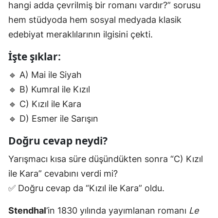
hangi adda çevrilmiş bir romanı vardır?” sorusu
hem stüdyoda hem sosyal medyada klasik
edebiyat meraklılarının ilgisini çekti.
İşte şıklar:
🔹 A) Mai ile Siyah
🔹 B) Kumral ile Kızıl
🔹 C) Kızıl ile Kara
🔹 D) Esmer ile Sarışın
Doğru cevap neydi?
Yarışmacı kısa süre düşündükten sonra “C) Kızıl
ile Kara” cevabını verdi mi?
✅ Doğru cevap da “Kızıl ile Kara” oldu.
Stendhal
’in 1830 yılında yayımlanan romanı
Le