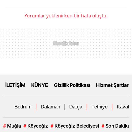
Yorumlar yüklenirken bir hata oluştu.
İLETİŞİM
KÜNYE
Gizlilik Politikası
Hizmet Şartları
Bodrum
Dalaman
Datça
Fethiye
Kavakl
#
Muğla
#
Köyceğiz
#
Köyceğiz Belediyesi
#
Son Dakika