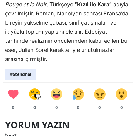
Rouge et le Noir
, Türkçeye
“Kızıl ile Kara”
adıyla
çevrilmiştir. Roman, Napolyon sonrası Fransa’da
bireyin yükselme çabası, sınıf çatışmaları ve
ikiyüzlü toplum yapısını ele alır. Edebiyat
tarihinde realizmin öncülerinden kabul edilen bu
eser, Julien Sorel karakteriyle unutulmazlar
arasına girmiştir.
#Stendhal
0
0
0
0
0
0
YORUM YAZIN
İsim*